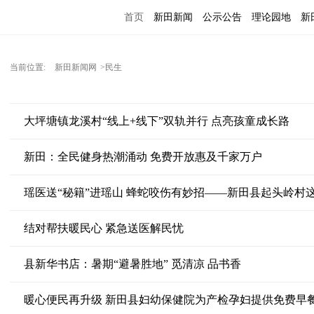
首页
新田新闻
公示公告
理论园地
新
当前位置:
新田新闻网
>民生
大坪塘镇龙溪村“线上+线下”双轨并行 点亮孩童成长路
新田：全民健身热潮涌动 免费开放惠及千家万户
瑶医送“秘籍”进瑶山 蜂蛇咬伤有妙招——新田县起头岭村
结对帮扶暖民心 紧急送医解民忧
县新华书店：暑期“避暑胜地” 觅清凉 品书香
暖心便民再升级 新田县妇幼保健院为产检孕妇提供免费早