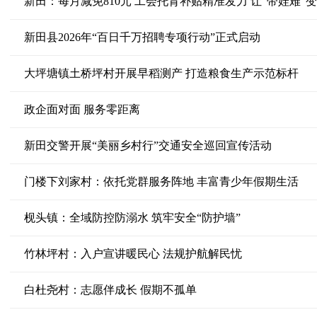
新田：每月减免810元 工会托育补贴精准发力 让“带娃难”变
新田县2026年“百日千万招聘专项行动”正式启动
大坪塘镇土桥坪村开展早稻测产 打造粮食生产示范标杆
政企面对面 服务零距离
新田交警开展“美丽乡村行”交通安全巡回宣传活动
门楼下刘家村：依托党群服务阵地 丰富青少年假期生活
枧头镇：全域防控防溺水 筑牢安全“防护墙”
竹林坪村：入户宣讲暖民心 法规护航解民忧
白杜尧村：志愿伴成长 假期不孤单