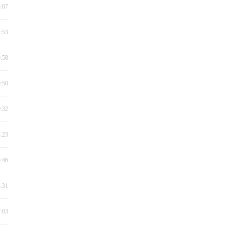
5:07
4:53
0:58
0:50
0:32
3:23
5:46
4:31
7:03