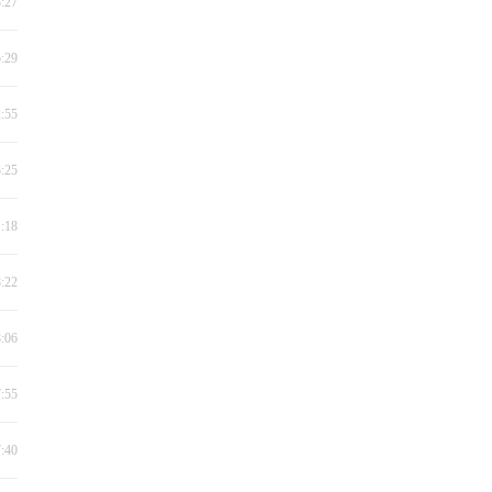
8:27
5:29
2:55
3:25
1:18
8:22
8:06
7:55
7:40