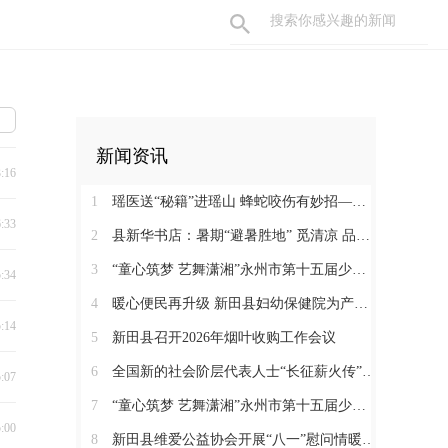
新闻资讯
3:16
1
瑶医送“秘籍”进瑶山 蜂蛇咬伤有妙招——新田县起头岭村这场养生讲座接地气又实用
6:33
2
县新华书店：暑期“避暑胜地” 觅清凉 品书香
3
“童心筑梦 艺舞潇湘”永州市第十五届少儿音乐舞蹈大赛决赛在新田圆满落幕
5:34
4
暖心便民再升级 新田县妇幼保健院为产检孕妇提供免费早餐
5:14
5
新田县召开2026年烟叶收购工作会议
6
全国新的社会阶层代表人士“长征薪火传”来新宣介
5:07
7
“童心筑梦 艺舞潇湘”永州市第十五届少儿音乐舞蹈大赛新田县选拔赛正式开赛
5:00
8
新田县维爱公益协会开展“八一”慰问情暖“火焰蓝”