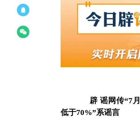
辟 谣
网传“7
低于70%”系谣言