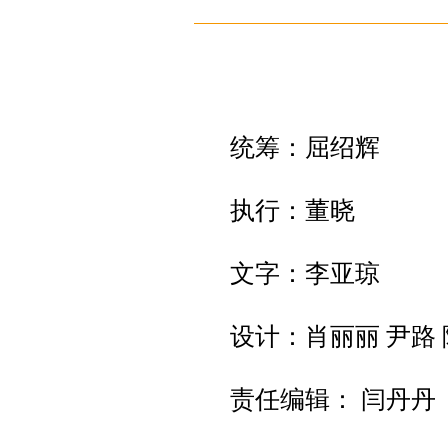
统筹：屈绍辉
执行：董晓
文字：李亚琼
设计：肖丽丽 尹路 
责任编辑： 闫丹丹