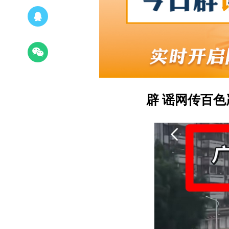
辟 谣
网传百色