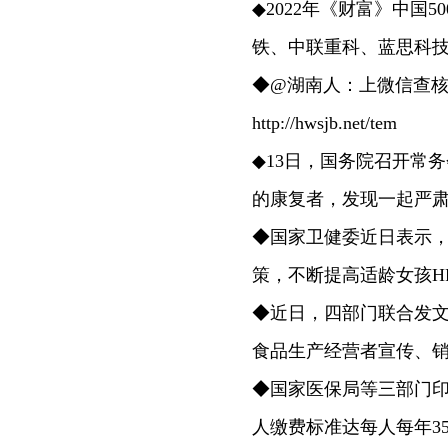
◆2022年《财富》中国
铁、中联重科、蓝思科
◆@湖南人：上微信查核
http://hwsjb.net/tem
◆13日，国务院召开常
的康复者，发现一起严
◆国家卫健委近日表示，
策，不断提高适龄女孩H
◆近日，四部门联合发
食品生产经营者宣传、
◆国家医保局等三部门印
人缴费标准达每人每年3