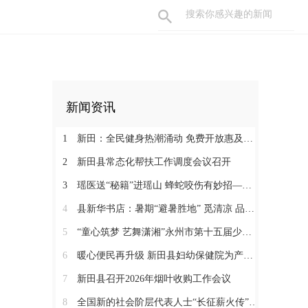
新闻资讯
1
新田：全民健身热潮涌动 免费开放惠及千家万户
2
新田县常态化帮扶工作调度会议召开
3
瑶医送“秘籍”进瑶山 蜂蛇咬伤有妙招——新田县起头岭村这场养生讲座接地气又实用
4
县新华书店：暑期“避暑胜地” 觅清凉 品书香
5
“童心筑梦 艺舞潇湘”永州市第十五届少儿音乐舞蹈大赛决赛在新田圆满落幕
6
暖心便民再升级 新田县妇幼保健院为产检孕妇提供免费早餐
7
新田县召开2026年烟叶收购工作会议
8
全国新的社会阶层代表人士“长征薪火传”来新宣介