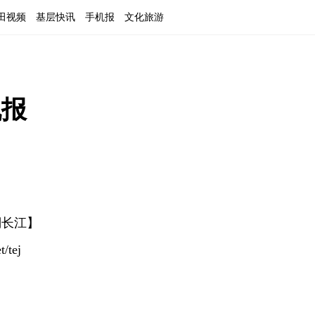
田视频
基层快讯
手机报
文化旅游
机报
澜长江】
/tej