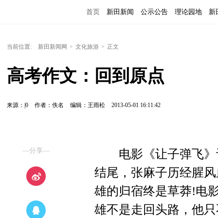
首页
新田新闻
公示公告
理论园地
新
当前位置:
新田新闻网
>
文化旅游
>
正文
高考作文：回到原点
来源：|0
作者：佚名
编辑：王雨松
2013-05-01 16:11:42
—分享—
电影《让子弹飞》让
结尾，张麻子历经腥风
雄的归宿终是草莽!电
雄不是走回头路，他只