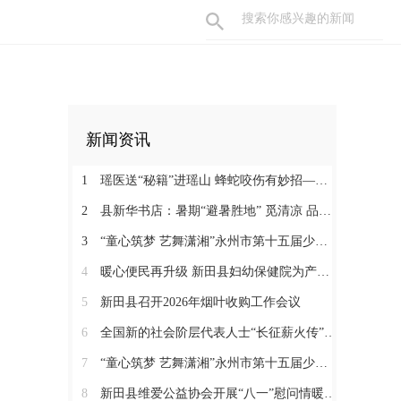
新闻资讯
1
瑶医送“秘籍”进瑶山 蜂蛇咬伤有妙招——新田县起头岭村这场养生讲座接地气又实用
2
县新华书店：暑期“避暑胜地” 觅清凉 品书香
3
“童心筑梦 艺舞潇湘”永州市第十五届少儿音乐舞蹈大赛决赛在新田圆满落幕
4
暖心便民再升级 新田县妇幼保健院为产检孕妇提供免费早餐
5
新田县召开2026年烟叶收购工作会议
6
全国新的社会阶层代表人士“长征薪火传”来新宣介
7
“童心筑梦 艺舞潇湘”永州市第十五届少儿音乐舞蹈大赛新田县选拔赛正式开赛
8
新田县维爱公益协会开展“八一”慰问情暖“火焰蓝”