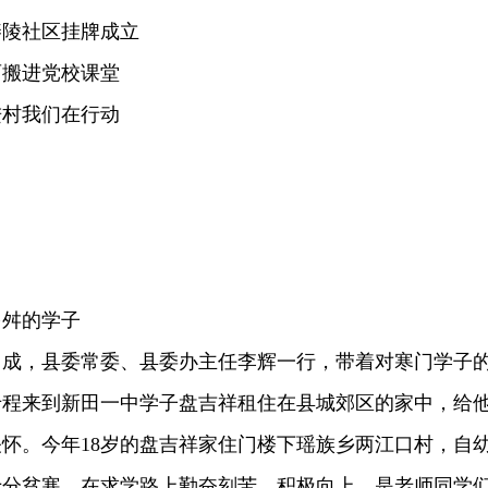
舂陵社区挂牌成立
育搬进党校课堂
进村我们在行动
多舛的学子
山成，县委常委、县委办主任李辉一行，带着对寒门学子
专程来到新田一中学子盘吉祥租住在县城郊区的家中，给
怀。今年18岁的盘吉祥家住门楼下瑶族乡两江口村，自
十分贫寒，在求学路上勤奋刻苦，积极向上，是老师同学