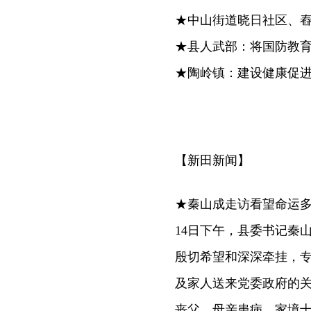
★中山街道晓日社区、
★县人武部：将国防教
★陶岭镇：建设健康促
【新田新闻】
★秦山成走访看望命运
14日下午，县委书记秦
殷切希望和深深牵挂，
及家人送来党委政府的关
丧父，母亲患病，家境