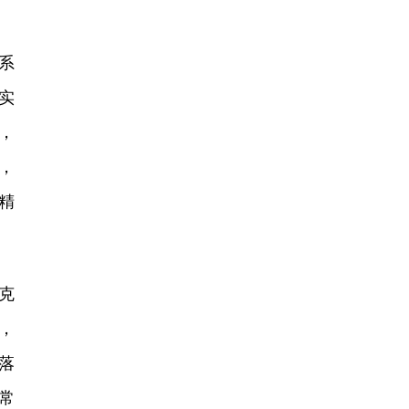
系
实
，
，
精
克
，
落
常