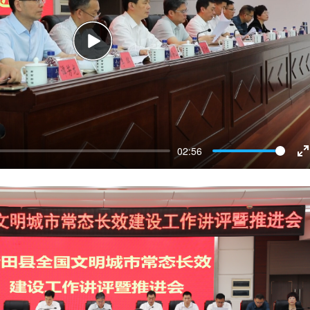
Play
02:56
E
f