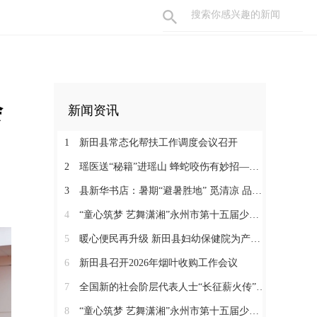
会
新闻资讯
1
新田县常态化帮扶工作调度会议召开
2
瑶医送“秘籍”进瑶山 蜂蛇咬伤有妙招——新田县起头岭村这场养生讲座接地气又实用
3
县新华书店：暑期“避暑胜地” 觅清凉 品书香
4
“童心筑梦 艺舞潇湘”永州市第十五届少儿音乐舞蹈大赛决赛在新田圆满落幕
5
暖心便民再升级 新田县妇幼保健院为产检孕妇提供免费早餐
6
新田县召开2026年烟叶收购工作会议
7
全国新的社会阶层代表人士“长征薪火传”来新宣介
8
“童心筑梦 艺舞潇湘”永州市第十五届少儿音乐舞蹈大赛新田县选拔赛正式开赛