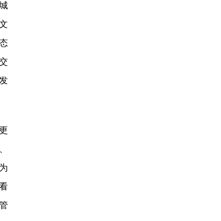
城
文
态
交
发
更
、
为
看
管