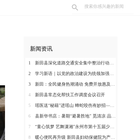
新闻资讯
1
新田县深化道路交通安全集中整治行动工作会召开
2
学习新语｜以党的政治建设为统领加强党的各方面建设
3
新田：全民健身热潮涌动 免费开放惠及千家万户
4
新田县常态化帮扶工作调度会议召开
5
瑶医送“秘籍”进瑶山 蜂蛇咬伤有妙招——新田县起头岭村这场养生讲座接地气又实用
6
县新华书店：暑期“避暑胜地” 觅清凉 品书香
7
“童心筑梦 艺舞潇湘”永州市第十五届少儿音乐舞蹈大赛决赛在新田圆满落幕
8
暖心便民再升级 新田县妇幼保健院为产检孕妇提供免费早餐