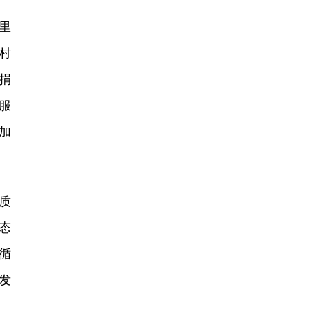
里
村
捐
服
加
质
态
循
发