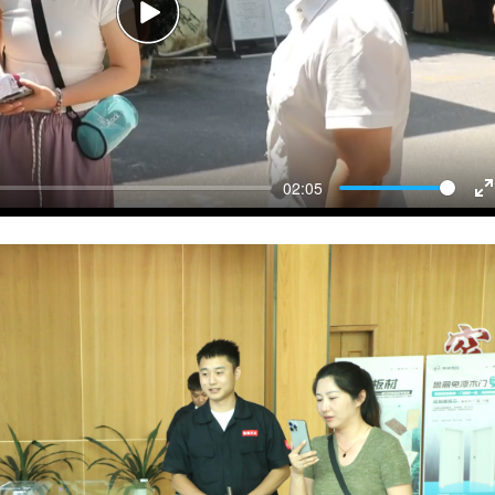
Play
02:05
E
f