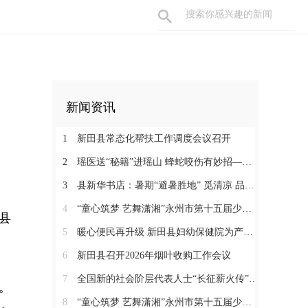
新闻资讯
1
新田县常态化帮扶工作调度会议召开
2
瑶医送“秘籍”进瑶山 蜂蛇咬伤有妙招——新田县起头岭村这场养生讲座接地气又实用
3
县新华书店：暑期“避暑胜地” 觅清凉 品书香
4
“童心筑梦 艺舞潇湘”永州市第十五届少儿音乐舞蹈大赛决赛在新田圆满落幕
动县
5
暖心便民再升级 新田县妇幼保健院为产检孕妇提供免费早餐
6
新田县召开2026年烟叶收购工作会议
7
全国新的社会阶层代表人士“长征薪火传”来新宣介
心。
8
“童心筑梦 艺舞潇湘”永州市第十五届少儿音乐舞蹈大赛新田县选拔赛正式开赛