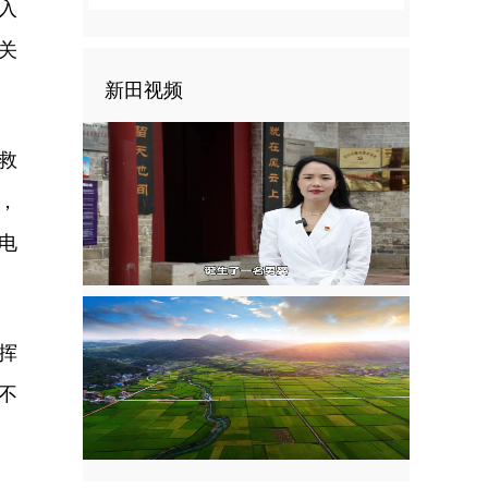
转入
关
新田视频
救
心，
电
指挥
不