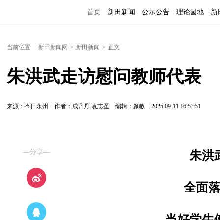
首页
新田新闻
公示公告
理论园地
新
当前位置:
新田新闻网
>
新田新闻
>
正文
朱洪武走访慰问教师代表
来源：今日永州
作者：成丹丹 袁志圣
编辑：颜敏
2025-09-11 16:53:51
—分享—
朱洪
全面
当好学生