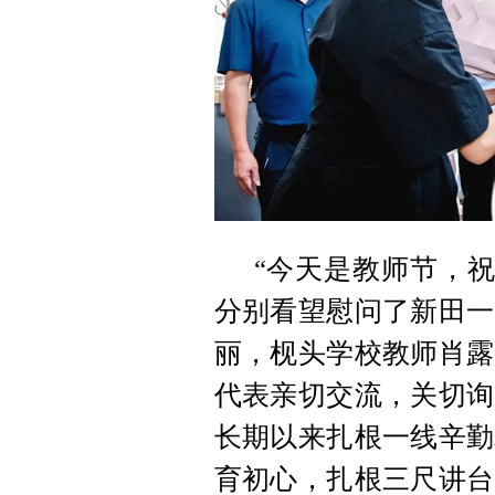
“今天是教师节，祝
分别看望慰问了新田一
丽，枧头学校教师肖露
代表亲切交流，关切询
长期以来扎根一线辛勤
育初心，扎根三尺讲台