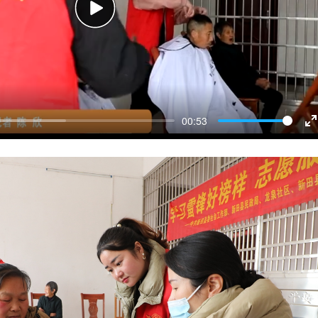
Play
00:53
E
f