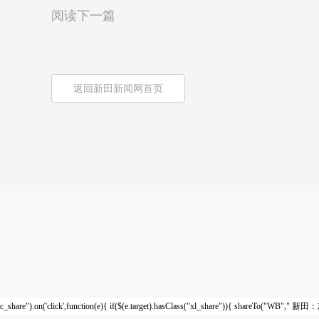
阅读下一篇
返回新田新闻网首页
c_share").on('click',function(e){ if($(e.target).hasClass("xl_share")){ sha