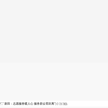
{ shareTo("QQ"," 新田：志愿服务暖人心 服务群众零距离") } }) })();