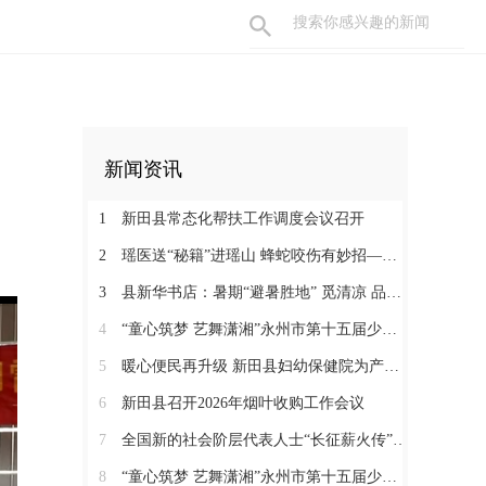
新闻资讯
1
新田县常态化帮扶工作调度会议召开
2
瑶医送“秘籍”进瑶山 蜂蛇咬伤有妙招——新田县起头岭村这场养生讲座接地气又实用
3
县新华书店：暑期“避暑胜地” 觅清凉 品书香
4
“童心筑梦 艺舞潇湘”永州市第十五届少儿音乐舞蹈大赛决赛在新田圆满落幕
5
暖心便民再升级 新田县妇幼保健院为产检孕妇提供免费早餐
6
新田县召开2026年烟叶收购工作会议
7
全国新的社会阶层代表人士“长征薪火传”来新宣介
8
“童心筑梦 艺舞潇湘”永州市第十五届少儿音乐舞蹈大赛新田县选拔赛正式开赛