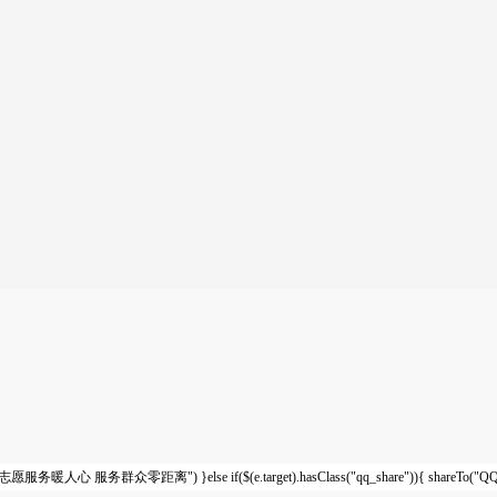
reTo("WB"," 新田：志愿服务暖人心 服务群众零距离") }else if($(e.target).hasClass("qq_share"))