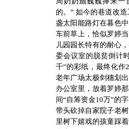
周奶奶颤巍巍捧来一
的。” 如今的巷道改
盏太阳能路灯在暮色中
车前草上，恰似罗婷当
儿园园长特有的耐心，
委会议室的脱贫倒计时
千”的彩纸，最终化作
老年广场太极剑穗划出
办公室里，放着罗婷那
间“自筹资金10万”
带头砍掉自家院子老树
里树下嬉戏的孩童踩着