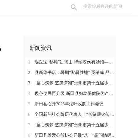
5
新闻资讯
1
瑶医送“秘籍”进瑶山 蜂蛇咬伤有妙招——新田县起头岭村这场养生讲座接地气又实用
2
县新华书店：暑期“避暑胜地” 觅清凉 品书香
3
“童心筑梦 艺舞潇湘”永州市第十五届少儿音乐舞蹈大赛决赛在新田圆满落幕
4
暖心便民再升级 新田县妇幼保健院为产检孕妇提供免费早餐
5
新田县召开2026年烟叶收购工作会议
6
全国新的社会阶层代表人士“长征薪火传”来新宣介
7
“童心筑梦 艺舞潇湘”永州市第十五届少儿音乐舞蹈大赛新田县选拔赛正式开赛
8
新田县维爱公益协会开展“八一”慰问情暖“火焰蓝”