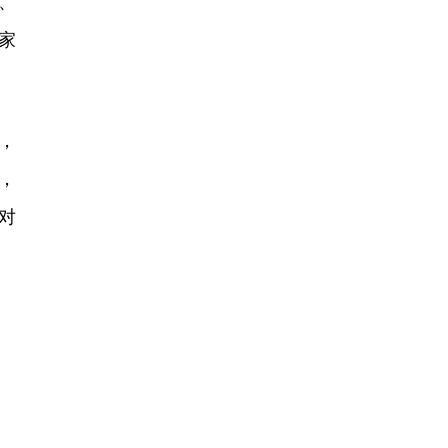
、
家
，
，
对