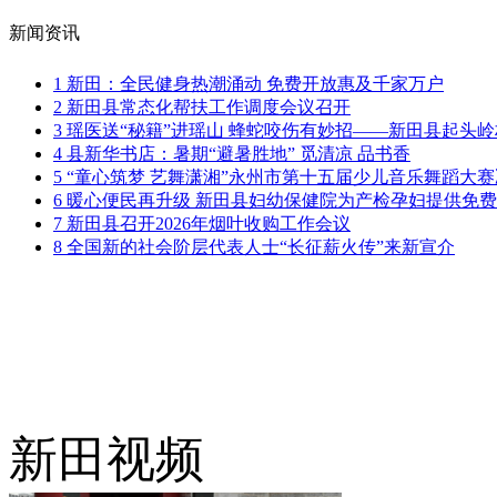
新闻资讯
1
新田：全民健身热潮涌动 免费开放惠及千家万户
2
新田县常态化帮扶工作调度会议召开
3
瑶医送“秘籍”进瑶山 蜂蛇咬伤有妙招——新田县起头
4
县新华书店：暑期“避暑胜地” 觅清凉 品书香
5
“童心筑梦 艺舞潇湘”永州市第十五届少儿音乐舞蹈大
6
暖心便民再升级 新田县妇幼保健院为产检孕妇提供免
7
新田县召开2026年烟叶收购工作会议
8
全国新的社会阶层代表人士“长征薪火传”来新宣介
新田视频