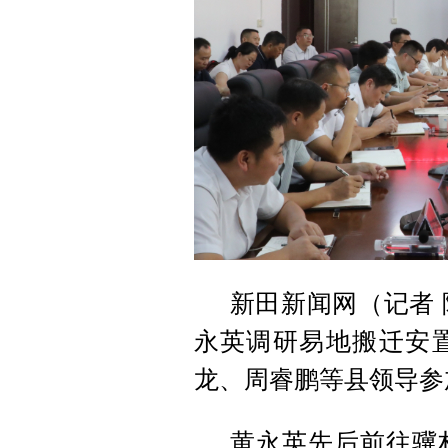
新田新闻网（记者 
永英调研易地搬迁安
龙、周睿鹏等县领导参
黄永英先后前往骥