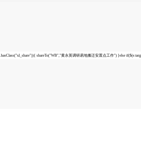
.hasClass("xl_share")){ shareTo("WB","黄永英调研易地搬迁安置点工作") }else if($(e.tar