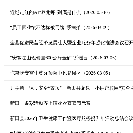
近期走红的AI“养龙虾”到底是什么（2026·03·10）
“员工因业绩不达标被罚跪”系摆拍（2026·03·09）
全县促进民营经济发展壮大暨企业服务年强化推进会议召
“安徽霍山现储量600公斤金矿”系谣言（2026·03·06）
惊蛰吃安宫牛黄丸预防中风是误区（2026·03·05）
开学第一课，安全“置顶”：新田县龙泉一小织密校园“安全网
新田：多彩活动齐上演欢欢喜喜闹元宵
新田县2026年卫生健康工作暨医疗服务提升年活动总结会