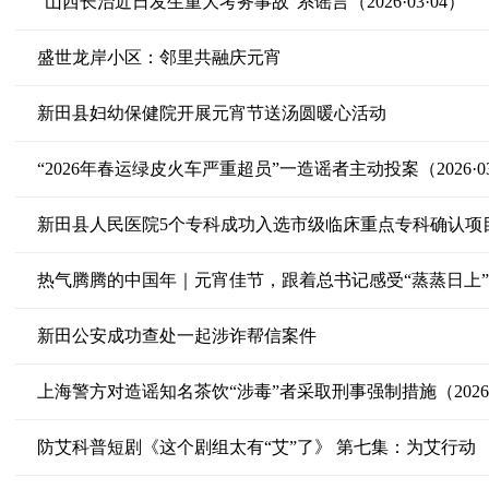
“山西长治近日发生重大考务事故”系谣言（2026·03·04）
盛世龙岸小区：邻里共融庆元宵
新田县妇幼保健院开展元宵节送汤圆暖心活动
“2026年春运绿皮火车严重超员”一造谣者主动投案（2026·03
新田县人民医院5个专科成功入选市级临床重点专科确认项
热气腾腾的中国年｜元宵佳节，跟着总书记感受“蒸蒸日上
新田公安成功查处一起涉诈帮信案件
上海警方对造谣知名茶饮“涉毒”者采取刑事强制措施（2026·0
防艾科普短剧《这个剧组太有“艾”了》 第七集：为艾行动