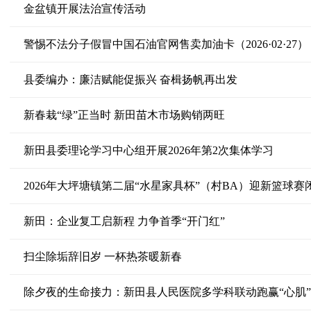
金盆镇开展法治宣传活动
警惕不法分子假冒中国石油官网售卖加油卡（2026·02·27）
县委编办：廉洁赋能促振兴 奋楫扬帆再出发
新春栽“绿”正当时 新田苗木市场购销两旺
新田县委理论学习中心组开展2026年第2次集体学习
2026年大坪塘镇第二届“水星家具杯”（村BA）迎新篮球赛
新田：企业复工启新程 力争首季“开门红”
扫尘除垢辞旧岁 一杯热茶暖新春
除夕夜的生命接力：新田县人民医院多学科联动跑赢“心肌